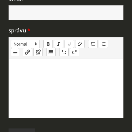
správu
*