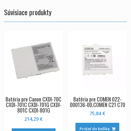
Súvisiace produkty
Batéria pre Canon CXDI-70C
Batéria pre COMEN 022-
CXDI-701C CXDI-701G CXDI-
000136-00,COMEN C21 C70
801C CXDI-801G
75,84
€
214,29
€
Pridať do košíka