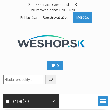
Skip
service@weshop.sk
to
Pracovná doba: 10:00 - 18:00
content
Prihlásiť sa
Registrovať účet
Môj účet
0
Hľadať
KATEGÓRIA