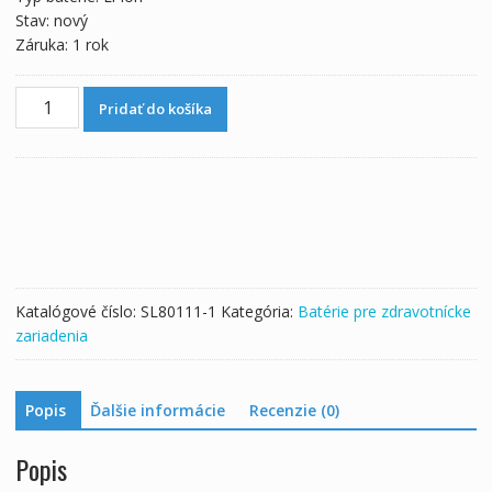
Stav: nový
Záruka: 1 rok
množstvo
Pridať do košíka
Batéria
pre
V60-
19000-
63,V60-
19100-
63,Flight
60
Katalógové číslo:
SL80111-1
Kategória:
Batérie pre zdravotnícke
zariadenia
Popis
Ďalšie informácie
Recenzie (0)
Popis