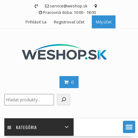
Skip
service@weshop.sk
to
Pracovná doba: 10:00 - 18:00
content
Prihlásiť sa
Registrovať účet
Môj účet
0
Hľadať
KATEGÓRIA