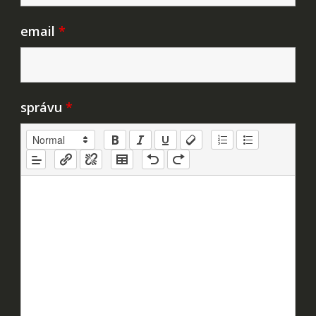
email
*
správu
*