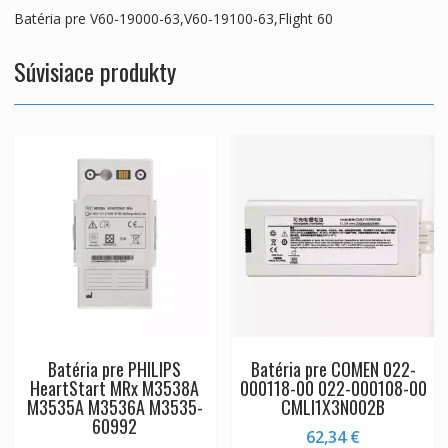
Batéria pre V60-19000-63,V60-19100-63,Flight 60
Súvisiace produkty
Batéria pre PHILIPS
Batéria pre COMEN 022-
HeartStart MRx M3538A
000118-00 022-000108-00
M3535A M3536A M3535-
CMLI1X3N002B
60992
62,34
€